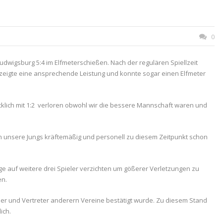
0
udwigsburg 5:4 im Elfmeterschießen. Nach der regulären Spiellzeit
r zeigte eine ansprechende Leistung und konnte sogar einen Elfmeter
ücklich mit 1:2 verloren obwohl wir die bessere Mannschaft waren und
n unsere Jungs kräftemäßig und personell zu diesem Zeitpunkt schon
ge auf weitere drei Spieler verzichten um gößerer Verletzungen zu
en.
uer und Vertreter anderern Vereine bestätigt wurde. Zu diesem Stand
ich.