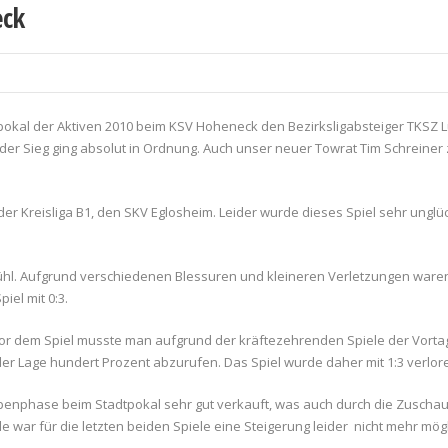
eck
tpokal der Aktiven 2010 beim KSV Hoheneck den Bezirksligabsteiger TKSZ L
d der Sieg ging absolut in Ordnung. Auch unser neuer Towrat Tim Schreine
 der Kreisliga B1, den SKV Eglosheim. Leider wurde dieses Spiel sehr ungl
bühl. Aufgrund verschiedenen Blessuren und kleineren Verletzungen ware
iel mit 0:3.
 vor dem Spiel musste man aufgrund der kräftezehrenden Spiele der Vorta
der Lage hundert Prozent abzurufen. Das Spiel wurde daher mit 1:3 verlor
uppenphase beim Stadtpokal sehr gut verkauft, was auch durch die Zuscha
 war für die letzten beiden Spiele eine Steigerung leider nicht mehr mögl