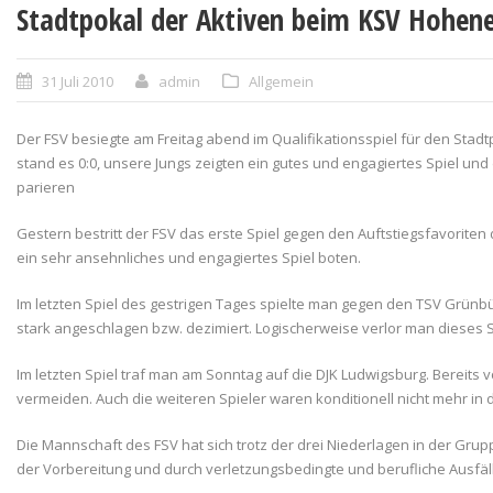
Stadtpokal der Aktiven beim KSV Hohen
31 Juli 2010
admin
Allgemein
Der FSV besiegte am Freitag abend im Qualifikationsspiel für den Stad
stand es 0:0, unsere Jungs zeigten ein gutes und engagiertes Spiel un
parieren
Gestern bestritt der FSV das erste Spiel gegen den Auftstiegsfavoriten
ein sehr ansehnliches und engagiertes Spiel boten.
Im letzten Spiel des gestrigen Tages spielte man gegen den TSV Grün
stark angeschlagen bzw. dezimiert. Logischerweise verlor man dieses Sp
Im letzten Spiel traf man am Sonntag auf die DJK Ludwigsburg. Bereits
vermeiden. Auch die weiteren Spieler waren konditionell nicht mehr in 
Die Mannschaft des FSV hat sich trotz der drei Niederlagen in der Gr
der Vorbereitung und durch verletzungsbedingte und berufliche Ausfälle