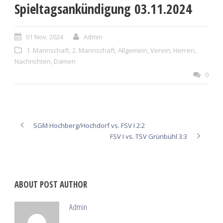
Spieltagsankündigung 03.11.2024
01 Nov. 2024
Admin
1. Mannschaft
,
2. Mannschaft
,
Allgemein
,
Verein
,
Herren
,
Nachrichten
,
Damen
0
SGM Hochberg/Hochdorf vs. FSV I 2:2
FSV I vs. TSV Grünbühl 3:3
ABOUT POST AUTHOR
Admin