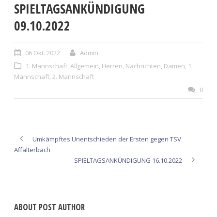
SPIELTAGSANKÜNDIGUNG
09.10.2022
06 Okt. 2022
Admin
1. Mannschaft
,
Allgemein
,
Herren
,
Nachrichten
,
Damen
,
1.
Mannschaft
,
2. Mannschaft
0
Umkämpftes Unentschieden der Ersten gegen TSV
Affalterbach
SPIELTAGSANKÜNDIGUNG 16.10.2022
ABOUT POST AUTHOR