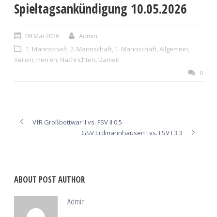
Spieltagsankündigung 10.05.2026
09 Mai 2026
Admin
1. Mannschaft
,
2. Mannschaft
,
1. Mannschaft
,
Allgemein
,
Verein
,
Herren
,
Nachrichten
,
Damen
0
VfR Großbottwar II vs. FSV II 0:5
GSV Erdmannhausen I vs. FSV I 3:3
ABOUT POST AUTHOR
Admin