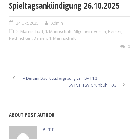
Spieltagsankündigung 26.10.2025
24 Okt. 2025
Admin
2. Mannschaft
,
1. Mannschaft
,
Allgemein
,
Verein
,
Herren
,
Nachrichten
,
Damen
,
1. Mannschaft
0
FV Dersim Sport Ludwigsburg vs. FSV I 1:2
FSV I vs. TSV Grünbühl I 0:3
ABOUT POST AUTHOR
Admin