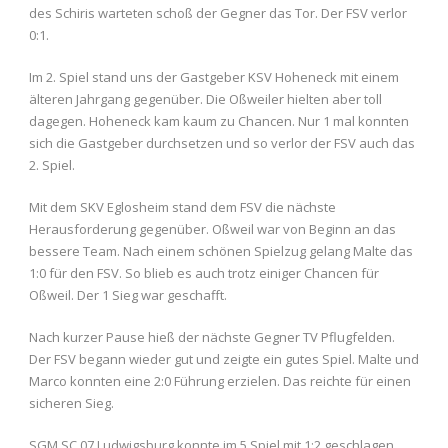
des Schiris warteten schoß der Gegner das Tor. Der FSV verlor
0:1.
Im 2. Spiel stand uns der Gastgeber KSV Hoheneck mit einem
älteren Jahrgang gegenüber. Die Oßweiler hielten aber toll
dagegen. Hoheneck kam kaum zu Chancen. Nur 1 mal konnten
sich die Gastgeber durchsetzen und so verlor der FSV auch das
2. Spiel.
Mit dem SKV Eglosheim stand dem FSV die nächste
Herausforderung gegenüber. Oßweil war von Beginn an das
bessere Team. Nach einem schönen Spielzug gelang Malte das
1:0 für den FSV. So blieb es auch trotz einiger Chancen für
Oßweil. Der 1 Sieg war geschafft.
Nach kurzer Pause hieß der nächste Gegner TV Pflugfelden.
Der FSV begann wieder gut und zeigte ein gutes Spiel. Malte und
Marco konnten eine 2:0 Führung erzielen. Das reichte für einen
sicheren Sieg.
SGM SC 07 Ludwigsburg konnte im 5 Spiel mit 1:2 geschlagen