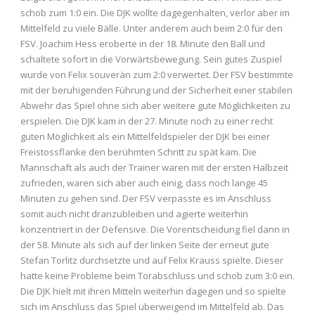
schob zum 1:0 ein. Die DJK wollte dagegenhalten, verlor aber im
Mittelfeld zu viele Bälle. Unter anderem auch beim 2:0 für den
FSV. Joachim Hess eroberte in der 18. Minute den Ball und
schaltete sofort in die Vorwärtsbewegung. Sein gutes Zuspiel
wurde von Felix souverän zum 2:0 verwertet. Der FSV bestimmte
mit der beruhigenden Führung und der Sicherheit einer stabilen
Abwehr das Spiel ohne sich aber weitere gute Möglichkeiten zu
erspielen. Die DJK kam in der 27. Minute noch zu einer recht
guten Möglichkeit als ein Mittelfeldspieler der DJK bei einer
Freistossflanke den berühmten Schritt zu spät kam. Die
Mannschaft als auch der Trainer waren mit der ersten Halbzeit
zufrieden, waren sich aber auch einig, dass noch lange 45
Minuten zu gehen sind. Der FSV verpasste es im Anschluss
somit auch nicht dranzubleiben und agierte weiterhin
konzentriert in der Defensive. Die Vorentscheidung fiel dann in
der 58. Minute als sich auf der linken Seite der erneut gute
Stefan Torlitz durchsetzte und auf Felix Krauss spielte. Dieser
hatte keine Probleme beim Torabschluss und schob zum 3:0 ein.
Die DJK hielt mit ihren Mitteln weiterhin dagegen und so spielte
sich im Anschluss das Spiel überweigend im Mittelfeld ab. Das