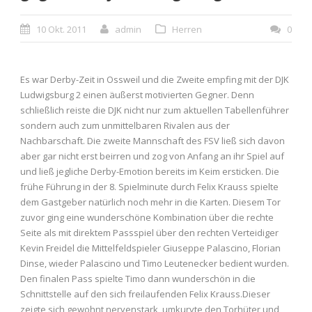
10 Okt. 2011
admin
Herren
0
Es war Derby-Zeit in Ossweil und die Zweite empfing mit der DJK
Ludwigsburg 2 einen äußerst motivierten Gegner. Denn
schließlich reiste die DJK nicht nur zum aktuellen Tabellenführer
sondern auch zum unmittelbaren Rivalen aus der
Nachbarschaft. Die zweite Mannschaft des FSV ließ sich davon
aber gar nicht erst beirren und zog von Anfang an ihr Spiel auf
und ließ jegliche Derby-Emotion bereits im Keim ersticken.
Die
frühe Führung in der 8. Spielminute durch Felix Krauss spielte
dem Gastgeber natürlich noch mehr in die Karten. Diesem Tor
zuvor ging eine wunderschöne Kombination über die rechte
Seite als mit direktem Passspiel über den rechten Verteidiger
Kevin Freidel die Mittelfeldspieler Giuseppe Palascino, Florian
Dinse, wieder Palascino und Timo Leutenecker bedient wurden.
Den finalen Pass spielte Timo dann wunderschön in die
Schnittstelle auf den sich freilaufenden Felix Krauss.Dieser
zeigte sich gewohnt nervenstark, umkurvte den Torhüter und