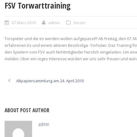
FSV Torwarttraining
07 März 2010
admin
Verein
Torspieler und die es werden wollen aufgepasst!!! Ab Freitag, den 07. M
erfahrenen Ex und einem aktiven Bezirksliga -Torhüter. Das Training fi
den Spielern vom FSV auch Nichtmitglieder herzlich eingeladen. Um einen
melden. Über ein reges Interesse würden wir uns sehr freuen und wünsc
Altpapiersammlung am 24. April 2010
ABOUT POST AUTHOR
admin