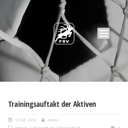
Trainingsauftakt der Aktiven
12 Feb. 2019
Admin
Herren
,
1. Mannschaft
,
2. Mannschaft
0