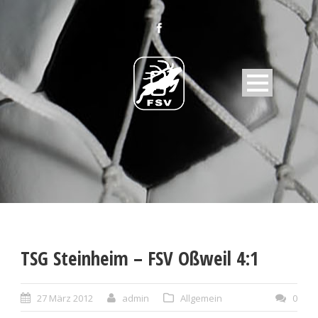
TSG Steinheim – FSV Oßweil 4:1
27 März 2012
admin
Allgemein
0