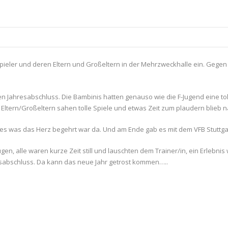
pieler und deren Eltern und Großeltern in der Mehrzweckhalle ein. Gegen 1
n Jahresabschluss. Die Bambinis hatten genauso wie die F-Jugend eine tol
 Eltern/Großeltern sahen tolle Spiele und etwas Zeit zum plaudern blieb na
les was das Herz begehrt war da. Und am Ende gab es mit dem VFB Stuttga
, alle waren kurze Zeit still und lauschten dem Trainer/in, ein Erlebnis w
sabschluss. Da kann das neue Jahr getrost kommen…..