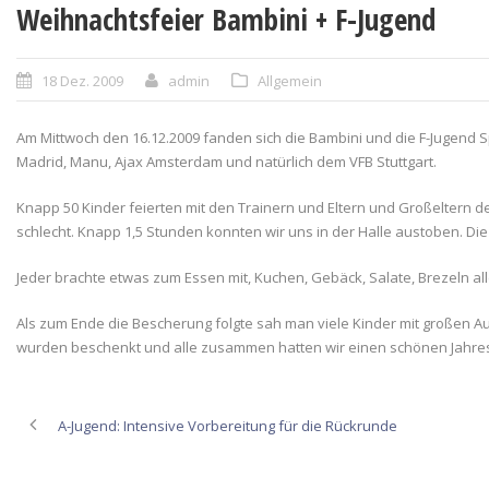
Weihnachtsfeier Bambini + F-Jugend
18 Dez. 2009
admin
Allgemein
Am Mittwoch den 16.12.2009 fanden sich die Bambini und die F-Jugend S
Madrid, Manu, Ajax Amsterdam und natürlich dem VFB Stuttgart.
Knapp 50 Kinder feierten mit den Trainern und Eltern und Großeltern de
schlecht. Knapp 1,5 Stunden konnten wir uns in der Halle austoben. Die
Jeder brachte etwas zum Essen mit, Kuchen, Gebäck, Salate, Brezeln al
Als zum Ende die Bescherung folgte sah man viele Kinder mit großen Augen
wurden beschenkt und alle zusammen hatten wir einen schönen Jahre
A-Jugend: Intensive Vorbereitung für die Rückrunde