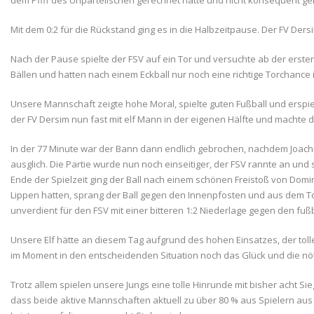
dem Pfiff des Unparteiischen gerechnet hatte und nicht konsequent ge
Mit dem 0:2 für die Rückstand ging es in die Halbzeitpause. Der FV Ders
Nach der Pause spielte der FSV auf ein Tor und versuchte ab der erste
Bällen und hatten nach einem Eckball nur noch eine richtige Torchance i
Unsere Mannschaft zeigte hohe Moral, spielte guten Fußball und erspie
der FV Dersim nun fast mit elf Mann in der eigenen Hälfte und machte 
In der 77 Minute war der Bann dann endlich gebrochen, nachdem Joachi
ausglich. Die Partie wurde nun noch einseitiger, der FSV rannte an und
Ende der Spielzeit ging der Ball nach einem schönen Freistoß von Domi
Lippen hatten, sprang der Ball gegen den Innenpfosten und aus dem To
unverdient für den FSV mit einer bitteren 1:2 Niederlage gegen den fuß
Unsere Elf hätte an diesem Tag aufgrund des hohen Einsatzes, der tol
im Moment in den entscheidenden Situation noch das Glück und die nö
Trotz allem spielen unsere Jungs eine tolle Hinrunde mit bisher acht 
dass beide aktive Mannschaften aktuell zu über 80 % aus Spielern aus