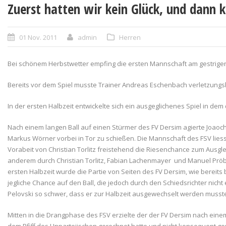
Zuerst hatten wir kein Glück, und dann
01 Nov. 2011
admin
Herren
Bei schönem Herbstwetter empfing die ersten Mannschaft am gestrigen
Bereits vor dem Spiel musste Trainer Andreas Eschenbach verletzungsbe
In der ersten Halbzeit entwickelte sich ein ausgeglichenes Spiel in dem
Nach einem langen Ball auf einen Stürmer des FV Dersim agierte Joaoc
Markus Wörner vorbei in Tor zu schießen. Die Mannschaft des FSV lies
Vorabeit von Christian Torlitz freistehend die Riesenchance zum Ausgle
anderem durch Christian Torlitz, Fabian Lachenmayer und Manuel Pröbst
ersten Halbzeit wurde die Partie von Seiten des FV Dersim, wie bereit
jegliche Chance auf den Ball, die jedoch durch den Schiedsrichter nich
Pelovski so schwer, dass er zur Halbzeit ausgewechselt werden muss
Mitten in die Drangphase des FSV erzielte der der FV Dersim nach einem