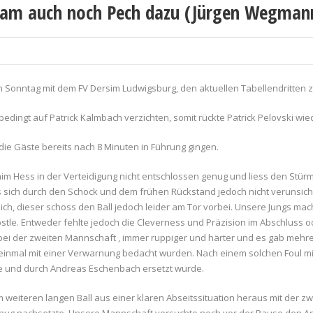
 kam auch noch Pech dazu (Jürgen Wegman
 Sonntag mit dem FV Dersim Ludwigsburg, den aktuellen Tabellendritten 
dingt auf Patrick Kalmbach verzichten, somit rückte Patrick Pelovski wie
 die Gäste bereits nach 8 Minuten in Führung gingen.
him Hess in der Verteidigung nicht entschlossen genug und liess den Stür
s sich durch den Schock und dem frühen Rückstand jedoch nicht verunsic
ich, dieser schoss den Ball jedoch leider am Tor vorbei. Unsere Jungs ma
le. Entweder fehlte jedoch die Cleverness und Präzision im Abschluss od
s bei der zweiten Mannschaft , immer ruppiger und härter und es gab mehr
t einmal mit einer Verwarnung bedacht wurden. Nach einem solchen Foul mit
te und durch Andreas Eschenbach ersetzt wurde.
 weiteren langen Ball aus einer klaren Abseitssituation heraus mit der zw