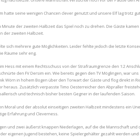
nug nachsetzte. Unsere Mannschaft versuchte noch vor der Pause den Ansc
im hatte seine wenigen Chancen clever genutzt und unsere Elf lag trotz gut
n Minute der zweiten Halbzeit das Spiel noch zu drehen. Die Gäste kamen 
n der zweiten Halbzeit.
lte sich mehrere gute Möglichkeiten. Leider fehlte jedoch die letzte Kons
die Räume sehr eng.
m Hess mit einem Rechtsschuss von der Strafraumgrenze den 1:2 Anschlus
 schnürte den FV Dersim ein. Wie bereits gegen den TV Möglingen, war uns
nik Wörn in hohem Bogen über den Torwart der Gäste und flog direkt in Ric
r heraus. Zusätzlich verpasste Timo Oesterreicher den Abpraller freiste
ballerisch und technisch bisher besten Gegner in der laufenden Saison.
len Moral und der absolut einseitigen zweiten Halbzeit mindestens ein Un
tige Erfahrung und Cleverness.
Siegen und zwei äußerst knappen Niederlagen, auf die die Mannschaft und
 der eigenen Jugend bestehen, keine Spielergehälter gezahlt werden und