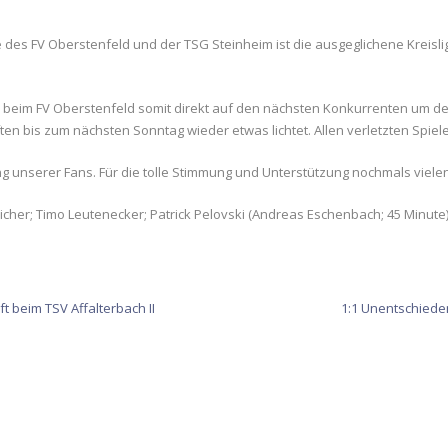
e des FV Oberstenfeld und der TSG Steinheim ist die ausgeglichene Kreisl
l beim FV Oberstenfeld somit direkt auf den nächsten Konkurrenten um den
en bis zum nächsten Sonntag wieder etwas lichtet. Allen verletzten Spiel
ung unserer Fans. Für die tolle Stimmung und Unterstützung nochmals vie
icher; Timo Leutenecker; Patrick Pelovski (Andreas Eschenbach; 45 Minute)
t beim TSV Affalterbach II
1:1 Unentschiede