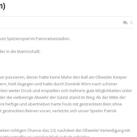
n)
0
zum Spitzenspiel im Panoramastadion.
der in die Mannschaft.
mer passieren, dieser hatte keine Mühe den Ball am Oßweiler Keeper
hern, hielt dagegen und hatte durch Dominik Wörn nach schöner
chten weiter Druck und erspielten sich mehrere gute Möglichkeiten unter
er die vielbeinige Abwehr der Gäste stand im Weg. Ab der Mitte der
ere heftige und übertrieben harte Fouls mit gestrecktem Bein ohne
 gestreckten Beinen voran, verletzte sich unser Spieler Patrick
eiten richtigen Chance das 2:0, nachdem die Oßweiler Verteidigung mit