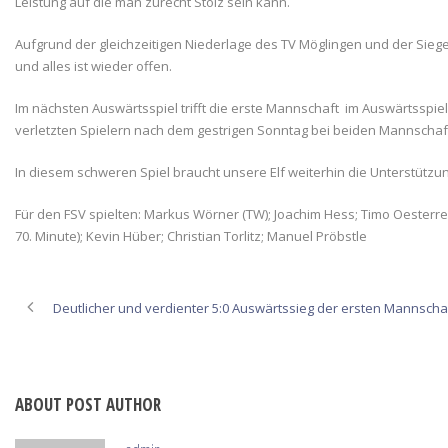
Leistung auf die man zurecht Stolz sein kann.
Aufgrund der gleichzeitigen Niederlage des TV Möglingen und der Sieg
und alles ist wieder offen.
Im nächsten Auswärtsspiel trifft die erste Mannschaft im Auswärtsspie
verletzten Spielern nach dem gestrigen Sonntag bei beiden Mannschaft
In diesem schweren Spiel braucht unsere Elf weiterhin die Unterstütz
Für den FSV spielten: Markus Wörner (TW); Joachim Hess; Timo Oesterre
70. Minute); Kevin Hüber; Christian Torlitz; Manuel Pröbstle
Deutlicher und verdienter 5:0 Auswärtssieg der ersten Mannschaf
ABOUT POST AUTHOR