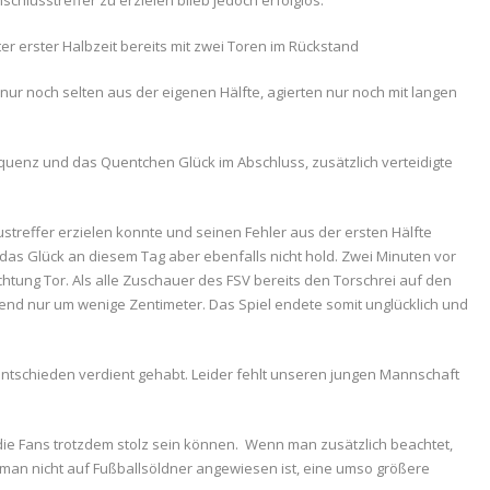
hlusstreffer zu erzielen blieb jedoch erfolglos.
er erster Halbzeit bereits mit zwei Toren im Rückstand
nur noch selten aus der eigenen Hälfte, agierten nur noch mit langen
equenz und das Quentchen Glück im Abschluss, zusätzlich verteidigte
treffer erzielen konnte und seinen Fehler aus der ersten Hälfte
 das Glück an diesem Tag aber ebenfalls nicht hold. Zwei Minuten vor
htung Tor. Als alle Zuschauer des FSV bereits den Torschrei auf den
hend nur um wenige Zentimeter. Das Spiel endete somit unglücklich und
entschieden verdient gehabt. Leider fehlt unseren jungen Mannschaft
 die Fans trotzdem stolz sein können. Wenn man zusätzlich beachtet,
 man nicht auf Fußballsöldner angewiesen ist, eine umso größere