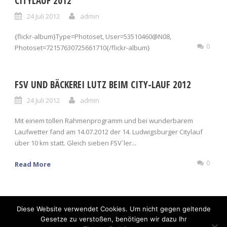
CITYLAUF 2012
24 Juli 2012
admin
{flickr-album}Type=Photoset, User=53510460@N08,
0
Photoset=72157630725661710{/flickr-album}
FSV UND BÄCKEREI LUTZ BEIM CITY-LAUF 2012
24 Juli 2012
admin
Mit einem tollen Rahmenprogramm und bei wunderbarem
Laufwetter fand am 14.07.2012 der 14. Ludwigsburger Citylauf
über 10 km statt. Gleich sieben FSV´ler...
0
Read More
Diese Website verwendet Cookies. Um nicht gegen geltende
Gesetze zu verstoßen, benötigen wir dazu Ihr