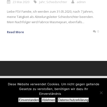
23 Mai 2020
Jahr; Schiedsrichter
admin
Liebe FSV Familie, ich werden zum 31.05.2020, nach 7 Jahren,
meine Tätigkeit als Abteilungsleiter Schiedsrichter beenden.
Mein Nachfolger wird Fabrice Masmejean, ebenfalls...
0
Read More
Diese Website verwendet Cookies. Um nicht gegen geltende
Gesetze zu verstoßen, benötigen wir dazu Ihr
Einverständnis
Einverstanden
Ablehnen
Datenschutzerklärung