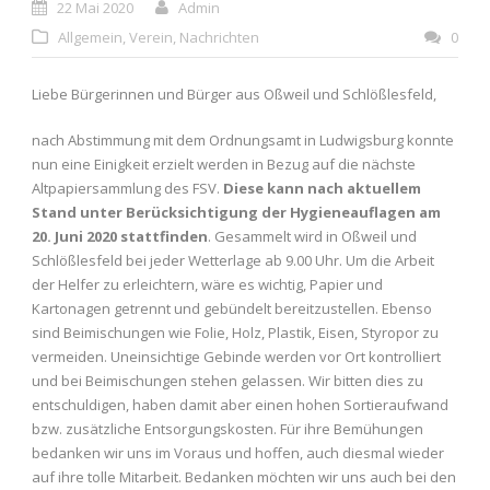
22 Mai 2020
Admin
Allgemein
,
Verein
,
Nachrichten
0
Liebe Bürgerinnen und Bürger aus Oßweil und Schlößlesfeld,
nach Abstimmung mit dem Ordnungsamt in Ludwigsburg konnte
nun eine Einigkeit erzielt werden in Bezug auf die nächste
Altpapiersammlung des FSV.
Diese kann nach aktuellem
Stand unter Berücksichtigung der Hygieneauflagen am
20. Juni 2020 stattfinden
. Gesammelt wird in Oßweil und
Schlößlesfeld bei jeder Wetterlage ab 9.00 Uhr. Um die Arbeit
der Helfer zu erleichtern, wäre es wichtig, Papier und
Kartonagen getrennt und gebündelt bereitzustellen. Ebenso
sind Beimischungen wie Folie, Holz, Plastik, Eisen, Styropor zu
vermeiden. Uneinsichtige Gebinde werden vor Ort kontrolliert
und bei Beimischungen stehen gelassen. Wir bitten dies zu
entschuldigen, haben damit aber einen hohen Sortieraufwand
bzw. zusätzliche Entsorgungskosten. Für ihre Bemühungen
bedanken wir uns im Voraus und hoffen, auch diesmal wieder
auf ihre tolle Mitarbeit. Bedanken möchten wir uns auch bei den