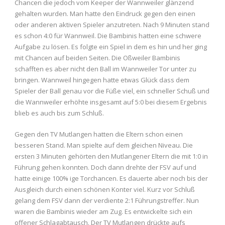
Chancen die jedoch vom Keeper der Wannweiler glänzend
gehalten wurden. Man hatte den Eindruck gegen den einen
oder anderen aktiven Spieler anzutreten. Nach 9 Minuten stand
es schon 4:0 für Wannweil. Die Bambinis hatten eine schwere
Aufgabe zu lösen. Es folgte ein Spiel in dem es hin und her ging
mit Chancen auf beiden Seiten. Die Oßweiler Bambinis
schafften es aber nicht den Ball im Wannweiler Tor unter zu
bringen. Wannweil hingegen hatte etwas Glück dass dem
Spieler der Ball genau vor die Füße viel, ein schneller Schuß und
die Wannweiler erhöhte insgesamt auf 5:0 bei diesem Ergebnis
blieb es auch bis zum Schluß.
Gegen den TV Mutlangen hatten die Eltern schon einen
besseren Stand. Man spielte auf dem gleichen Niveau. Die
ersten 3 Minuten gehörten den Mutlangener Eltern die mit 1:0 in
Führung gehen konnten. Doch dann drehte der FSV auf und
hatte einige 100% ige Torchancen. Es dauerte aber noch bis der
Ausgleich durch einen schönen Konter viel. Kurz vor Schluß
gelang dem FSV dann der verdiente 2:1 Führungstreffer. Nun
waren die Bambinis wieder am Zug. Es entwickelte sich ein
offener Schlagabtausch. Der TV Mutlangen drückte aufs