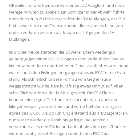
Oßweiler Tor und kam zum verdienten 2:2 Ausgleich und noch
wenige Minuten zu spielen. Ein Schnitzer in der Abwehr führte
dann doch zum 2:3 Führungstreffer des TV Mutlangen, der FSV
hatte zwar noch eine Chance konnte diese aber nicht nutzen
und so verloren wir denkbar knapp mit 2:3 gegen den TV
Mutlangen.
Im 3. Spiel heute starteten die Oßweiler Eltern wieder gut
gelaunt gegen einen KSG Eislingen der im Verlauf des Spieles
immer wieder durch übertriebenen Einsatz auffiel. Anscheinend
war es auch den Eislingen entgangen dass im FSV Tor ein Frau
stand. Als schließlich unsere Torfrau vom Gegner rüde
weggegrätscht wurde, kam kurzfristig etwas Unmut auf. Aber
schließlich wurde wieder Fußball gespielt. Die FSV Eltern
konnten einige gute Torchancen nicht nutzen, da auch der
Eilinger Keeper glänzend hielt und vorne half den Eislingern
etwas das Glück. Die 2:0 Führung entstand aus 1 1/2 Eigentoren,
nun waren wieder die Bambinis gefragt. Die Bambinis
versuchten alles den Rückstand aufzuholen doch die Chancen
wurden nicht genutzt. Eislingen konterte den FSV 2 mal