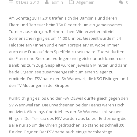
01 Dez. 2010
admin
Allgemein
0
Am Sonntag 28.11.2010 trafen sich die Bambinis und deren
Eltern und Betreuer beim TSV Riederich um ein gemeinsames
Turnier auszutragen. Bei herrlichem Winterwetter mit viel
Sonnenschein ging es um 11:00 Uhr los. Gespielt wurde mit 4
Feldspielern / innen und einem Torspieler / in, wobei immer
auch eine Frau auf dem Spielfeld zu sein hatte. Zuerst durften
die Eltern und Betreuer vorlegen und gleich danach kamen die
Bambinis zum Zug. Gespielt wurden jeweils 9 Minuten und dann
beide Ergebnisse zusammengezählt um einen Sieger zu
ermitteln. Der FSV hatte den SV Wannweil, die KSG Eislingen und
den TV Mutlangen in der Gruppe.
Pünktlich ging es los und der FSV Oßweil durfte gleich gegen den
SV Wannweil ran. Die Erwachsenen beider Teams waren Hoch
motiviert. Allerdings übertrieb es der SV Wannweil mit seinem
Ehrgeiz. Der Torfrau des FSV wurden aus kurzer Entfernung die
Bälle nur so um die Ohren gedroschen, so stand es schnell 3:0
für den Gegner. Der FSV hatte auch einige hochkarätige