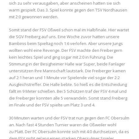
sich zu sehr verausgaben, aber anscheinen hatten sie sich
warm gespielt. Das 3. Spiel konnte gegen den TSV Nordhausen
mit 2:0 gewonnen werden.
Somit stand der FSV Oßweil schon mal im Halbfinale. Hier wartet
die SGV Freiberg auf uns. Eine Woche zuvor hatten unsere
Bambinis beim Spieltag noch 1:6 verlofen. Aber unsere Jungs
wollten wohl eine Revenge. Der FSV machte den Freibergern
kein leichtes Spiel und ging sogar mit 2:0 in Führung. Die
Stimmung in der Besigheimer Halle war Super, beide Fanlager
unterstützen Ihre Mannschaft lautstark. Die Freiberger kamen
auf 2:1 heran und 1 Minute vor Spielende viel sogar der 2:2
Ausgleichstreffer. Die Halle bebte. So hieß es die Entscheidung
fällt im 9 Meter schießen. Bei 5 Schützen traf der FSV 4 mal und
die Freiberger konnten alle 5 verwandeln. Somit stand Freiberg
im Finale und der FSV spielte um Platz 3 und 4.
30 Minuten warten und der FSV trat nun gegen den FC Obersulm
an. Nach fast 4 Stunden Turnier waren die Oßweiler wohl
zu Platt. Der FC Obersulm konnte sich mit 4:0 durchsetzen, da es
dem FSV nicht gelang einen starken Obersulmer Spieler