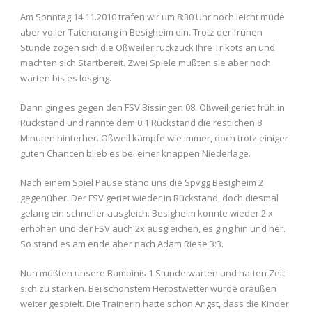
Am Sonntag 14.11.2010 trafen wir um 8:30 Uhr noch leicht müde
aber voller Tatendrang in Besigheim ein. Trotz der frühen
Stunde zogen sich die Oßweiler ruckzuck Ihre Trikots an und
machten sich Startbereit. Zwei Spiele mußten sie aber noch
warten bis es losging.
Dann ging es gegen den FSV Bissingen 08. Oßweil geriet früh in
Rückstand und rannte dem 0:1 Rückstand die restlichen 8
Minuten hinterher. Oßweil kämpfe wie immer, doch trotz einiger
guten Chancen blieb es bei einer knappen Niederlage.
Nach einem Spiel Pause stand uns die Spvgg Besigheim 2
gegenüber. Der FSV geriet wieder in Rückstand, doch diesmal
gelang ein schneller ausgleich. Besigheim konnte wieder 2 x
erhöhen und der FSV auch 2x ausgleichen, es ging hin und her.
So stand es am ende aber nach Adam Riese 3:3.
Nun mußten unsere Bambinis 1 Stunde warten und hatten Zeit
sich zu stärken. Bei schönstem Herbstwetter wurde draußen
weiter gespielt. Die Trainerin hatte schon Angst, dass die Kinder