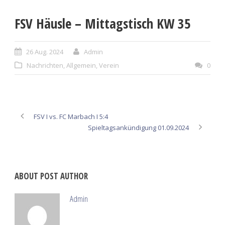
FSV Häusle – Mittagstisch KW 35
26 Aug. 2024
Admin
Nachrichten
,
Allgemein
,
Verein
0
FSV I vs. FC Marbach I 5:4
Spieltagsankündigung 01.09.2024
ABOUT POST AUTHOR
Admin