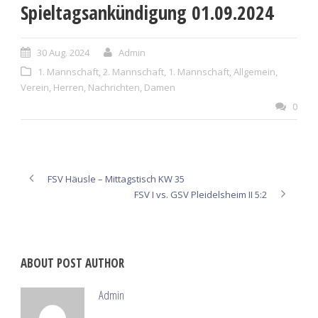
Spieltagsankündigung 01.09.2024
30 Aug. 2024
Admin
1. Mannschaft
,
2. Mannschaft
,
1. Mannschaft
,
Allgemein
,
Verein
,
Herren
,
Nachrichten
,
Damen
0
FSV Häusle – Mittagstisch KW 35
FSV I vs. GSV Pleidelsheim II 5:2
ABOUT POST AUTHOR
Admin