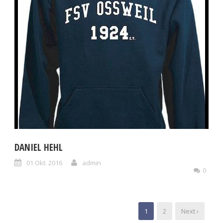
DANIEL HEHL
01 Okt. 2016
admin
0
1
2
Next ›