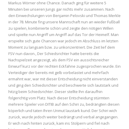
Markus Wörner ohne Chance. Danach ging für weitere 5
Minuten bei unseren Jungs gar nichts mehr zusammen. Nach
den Einwechslungen von Benjamin Pelovski und Thomas Merkle
in der 78. Minute fing unsere Mannschaft nun an wieder Fußball
zu spielen, kombinierte schön und zeigte den nötigen Willen
und spielte nun Angriff um Angriff auf das Tor der Heimelf. Man
erspielte sich gute Chancen war jedoch im Abschluss im letzten
Moment zu langsam bzw. zu unkonzentriert. Die Zeit lief dem
FSV nun davon., Der Schiedsrichter hatte bereits die
Nachspielzeit angezeigt, als dem FSV ein aussichtsreicher
Einwurf kurz vor der rechten Eckfahne zugesprochen wurde. Ein
Verteidiger der bereits mit gelb vorbelastet und mehrfach
ermahnt war, war mit dieser Entscheidung nicht einverstanden
und ging den Schiedsrichter und beschwerte sich lautstark und
hitzig beim Schiedsrichter. Dieser stellte Ihn daraufhin
folgerichtig vom Platz. Nach dieser Entscheidung stürmten
mehrere Spieler von DITIB auf den Schiri zu, bedrängten diesen
köperlich und taten Ihren Unmut laustark kund. Der Schiri wich
zurück, wurde jedoch weiter bedrängt und verbal angegangen.
Er wich nach hinten zurück, kam ins Stolpern und fiel nach