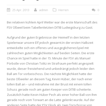
25 Apr. 2013
admin
Herren
0
Bei relativen kühlem April Wetter war die erste Mannschaft des
FSV Oßweil beim Tabellenletzten DITIB Ludwigsburg zu Gast.
Aufgrund der guten Ergebnisse der Heimelf in den letzten
Spielenwar unsere Elf jedoch gewarnt.In der ersten Halbzeit
entwickelte sich ein offenes und ausgeglichenesSpiel mit
zahlreichen guten Möglichkeiten auf beiden Seiten. Die erste
Chance im Spiel hatte in der 15. Minute der FSV als Manuel
Pörbstle von Christian Tolitz im Strafraum perfekt angespielt
wurde, dieser freistehend und unbedrängt jedoch leider den
Ball am Tor vorbeischoss. Die nächste Möglichkeit hatte der
beste Oßweiler an diesem Tag, Kevin Hüber, der nach einer
tollen Ball an – und mitnahme mit der Brust mit einem tollen
Schuss gerade noch am guten Keeper von DITIB scheiterte.
Zusätzlich hatte Kevin Hüber Pech als einer hoher Ball von Ihm
gerade noch vom Torwart an die Latte gelenkt wurde. Auf der
anderen Seite hatte der FSV Glück als zwei Torschüsse von