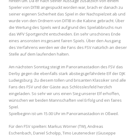
hinten um. Da er nach seiner Aussage zusätzlich von einem
Spieler von DITIB angespuckt worden war, brach er danach zu
seiner eigenen Sicherheit das Spiel in der Nachspielzeit ab und
wurde von den Ordnern von DITIB in die Kabine gebracht. Über
die Wertung des Spiels wird aufgrund des Spielabbruchs nun
das WFV Sportgericht entscheiden. Ein sehr unschönes Ende
eines ansonsten insgesamt fairen Spiels. Über den Ausgang
des Verfahrens werden wir die Fans des FSV natürlich an dieser
Stelle auf dem laufenden halten.
Am nächsten Sonntag steigt im Panoramastadion des FSV das
Derby gegen die ebenfalls stark abstiegsgefährdete Elf der DJK
Ludwigsburg. Zu diesem tollen und brisanten Klassiker sind alle
Fans des FSV und der Gäste aus Schlösslesfeld herzlich
eingeladen. So sehr wir uns einen Sieg unserer Elf erhoffen,
wünschen wir beiden Mannschaften viel Erfolg und ein faires
Spiel.
Spielbeginn ist um 15.00 Uhr im Panoramastadion in Oßweil.
Für den FSV spielten: Markus Wörner (TW), Andreas
Eschenbach, Daniel Scholpp, Timo Leutenecker (Giuseppe