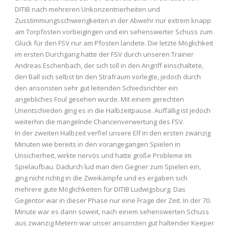
DITIB nach mehreren Unkonzentrierheiten und
Zusstimmungsschwierigkeiten in der Abwehr nur extrem knapp
am Torpfosten vorbeigingen und ein sehenswerter Schuss zum
Glück für den FSV nur am Pfosten landete. Die letzte Möglichkeit
im ersten Durchgang hatte der FSV durch unseren Trainer
Andreas Eschenbach, der sich toll in den Angriff einschaltete,
den Ball sich selbst tin den Strafraum vorlegte, jedoch durch
den ansonsten sehr gut leitenden Schiedsrichter ein
angebliches Foul gesehen wurde. Mit einem gerechten
Unentschieden ging es in die Halbzeitpause. Auffällig ist jedoch
weiterhin die mangelnde Chancenverwertung des FSV.
In der zweiten Halbzeit verfiel unsere Elf in den ersten zwanzig
Minuten wie bereits in den vorangegangen Spielen in
Unsicherheit, wirkte nervös und hatte große Probleme im
Spielaufbau. Dadurch lud man den Gegner zum Spielen ein,
ging nicht richtig in die Zweikämpfe und es ergaben sich
mehrere gute Möglichkeiten für DITIB Ludwigsburg. Das
Gegentor war in dieser Phase nur eine Frage der Zeit. In der 70.
Minute war es dann soweit, nach einem sehenswerten Schuss
aus zwanzig Metern war unser ansonsten gut haltender Keeper