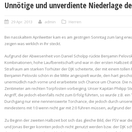
Unnötige und unverdiente Niederlage d
29 Apr. 2013
admin
Herren
Bei nasskaltem Aprilwetter kam es am gestrigen Sonntag zum lang erwa
zeigen was wirklich in Ihr steckt.
Aufgrund der Abwesenheit von Daniel Scholpp rückte Benjamin Pelovski
Kombinationen, hohe Laufbereitschaft und war in der ersten Halbzeit d
Strafraum am starken Torhüter der DJK scheiterte, der mit einem tolle
Benjamin Pelovski schön in die Mitte angespielt wurde, den hart gescho
unermüdlich nach vorne und erarbeitete sich Chance um Chance. Die nä
Zentimeter am rechten Torpfosten vorbeiging. Unser Kapitän Philipp S
Angriff, die jedoch ebenfalls nicht zum Erfolg führten, so wurde z.B. 
Durchgang nur eine nennenswerte Torchance, die jedoch durch unseren
mindestens mit 1:0 wenn nicht gar mit 2:0 führen müssen, aufgrund de
Zu Beginn der zweiten Halbzeit bot sich das gleiche Bild, der FSV war 
und Jonas Berger konnten jedoch nicht genutzt werden bzw. der DJK sc