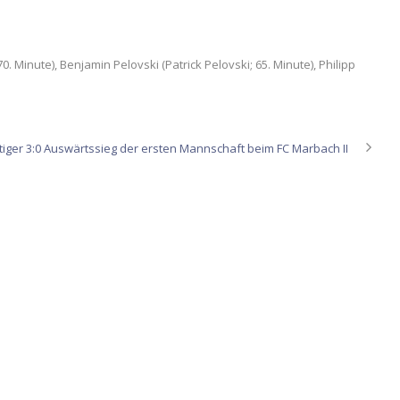
inute), Benjamin Pelovski (Patrick Pelovski; 65. Minute), Philipp
tiger 3:0 Auswärtssieg der ersten Mannschaft beim FC Marbach II