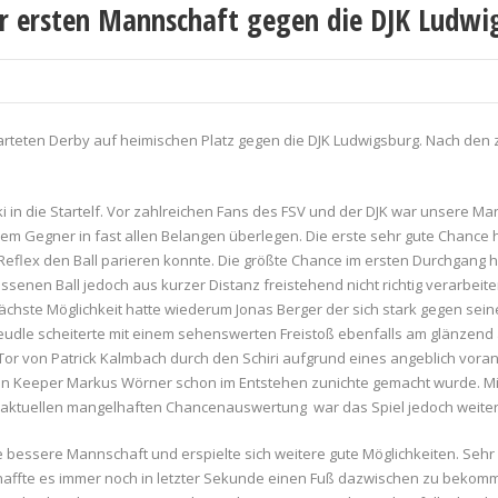
er ersten Mannschaft gegen die DJK Ludwi
rteten Derby auf heimischen Platz gegen die DJK Ludwigsburg. Nach den z
 in die Startelf. Vor zahlreichen Fans des FSV und der DJK war unsere 
em Gegner in fast allen Belangen überlegen. Die erste sehr gute Chance h
n Reflex den Ball parieren konnte. Die größte Chance im ersten Durchgang 
ssenen Ball jedoch aus kurzer Distanz freistehend nicht richtig verarbeit
chste Möglichkeit hatte wiederum Jonas Berger der sich stark gegen sei
teudle scheiterte mit einem sehenswerten Freistoß ebenfalls am glänzend
ein Tor von Patrick Kalmbach durch den Schiri aufgrund eines angeblich vor
 Keeper Markus Wörner schon im Entstehen zunichte gemacht wurde. Mit 
r aktuellen mangelhaften Chancenauswertung war das Spiel jedoch weiter
die bessere Mannschaft und erspielte sich weitere gute Möglichkeiten. Seh
haffte es immer noch in letzter Sekunde einen Fuß dazwischen zu bekommen