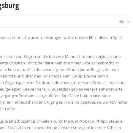
gsburg
0
uletzt eher schwachen Leistungen wollte unsere Elf in diesem Spiel
Mannschaft von Beginn an die bessere Mannschaft und zeigte schöne
atte Christian Torlitz der mit einem strammen Schuss halbrecht im
hatte kurz danach in der zwanzigsten Minute Jonas Berger, der von
en konnte und über das Tor schoss. Der FSV spielte weiterhin
nen Gegenspieler im Strafraum durchsetzte, dessen Schuss jedoch nur
 aufgelegten Keeper der DJK. Zusätzlich gab es weitere sehenswerte
angegangen Foulspiels abgepfiffen. Die Gäste hatten im ersten
einem entäuschenden 0:0 ging es in die Halbzeitpause. Der FSV hätte
hin offen.
r gute Einschussmöglichkeiten durch Manuel Pröbstle, Philipp Steudle
. Zusätzlich entschied der ansonsten sehr gute leitende Schiri in