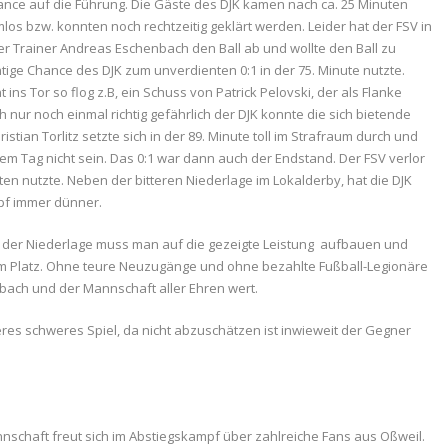
ance auf die Führung. Die Gäste des DJK kamen nach ca. 25 Minuten
os bzw. konnten noch rechtzeitig geklärt werden. Leider hat der FSV in
der Trainer Andreas Eschenbach den Ball ab und wollte den Ball zu
tige Chance des DJK zum unverdienten 0:1 in der 75. Minute nutzte.
ns Tor so flog z.B, ein Schuss von Patrick Pelovski, der als Flanke
nur noch einmal richtig gefährlich der DJK konnte die sich bietende
ian Torlitz setzte sich in der 89. Minute toll im Strafraum durch und
em Tag nicht sein. Das 0:1 war dann auch der Endstand. Der FSV verlor
ten nutzte. Neben der bitteren Niederlage im Lokalderby, hat die DJK
pf immer dünner.
z der Niederlage muss man auf die gezeigte Leistung aufbauen und
 dem Platz. Ohne teure Neuzugänge und ohne bezahlte Fußball-Legionäre
bach und der Mannschaft aller Ehren wert.
eres schweres Spiel, da nicht abzuschätzen ist inwieweit der Gegner
nnschaft freut sich im Abstiegskampf über zahlreiche Fans aus Oßweil.