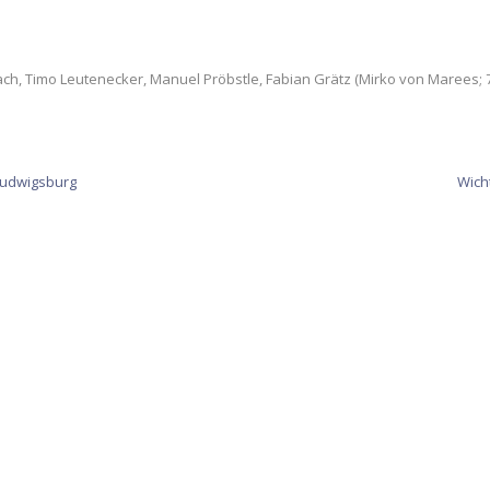
 Timo Leutenecker, Manuel Pröbstle, Fabian Grätz (Mirko von Marees; 70. M
Ludwigsburg
Wich