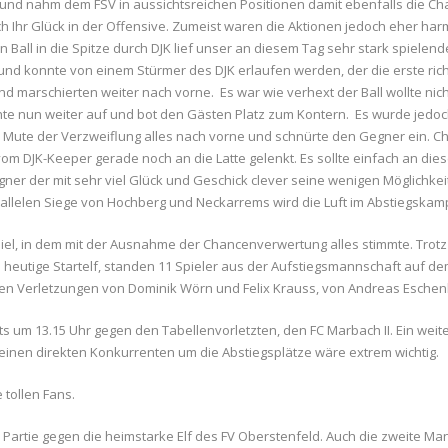
 und nahm dem FSV in aussichtsreichen Positionen damit ebenfalls die Ch
 Ihr Glück in der Offensive. Zumeist waren die Aktionen jedoch eher harml
n Ball in die Spitze durch DJK lief unser an diesem Tag sehr stark spielen
und konnte von einem Stürmer des DJK erlaufen werden, der die erste rich
 marschierten weiter nach vorne. Es war wie verhext der Ball wollte nicht i
te nun weiter auf und bot den Gästen Platz zum Kontern. Es wurde jedoch 
ute der Verzweiflung alles nach vorne und schnürte den Gegner ein. Christ
om DJK-Keeper gerade noch an die Latte gelenkt. Es sollte einfach an dies
egner der mit sehr viel Glück und Geschick clever seine wenigen Möglichkei
rallelen Siege von Hochberg und Neckarrems wird die Luft im Abstiegskam
piel, in dem mit der Ausnahme der Chancenverwertung alles stimmte. Trot
ie heutige Startelf, standen 11 Spieler aus der Aufstiegsmannschaft auf
eren Verletzungen von Dominik Wörn und Felix Krauss, von Andreas Eschen
s um 13.15 Uhr gegen den Tabellenvorletzten, den FC Marbach II. Ein weit
 einen direkten Konkurrenten um die Abstiegsplätze wäre extrem wichtig.
 tollen Fans.
 Partie gegen die heimstarke Elf des FV Oberstenfeld. Auch die zweite Ma